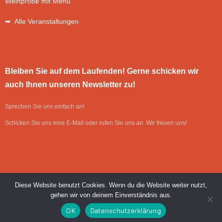
Weinprobe mit Menü
➥ Alle Veranstaltungen
Bleiben Sie auf dem Laufenden! Gerne schicken wir
auch Ihnen unseren Newsletter zu!
Sprechen Sie uns einfach an!
Schicken Sie uns eine E-Mail oder rufen Sie uns an. Wir freuen uns!
Diese Website benutzt Cookies. Wenn du die Website weiter nutzt,
gehen wir von deinem Einverständnis aus.
Umsetzung: SAWS GmbH & Co. KG, Edling
| © Cafe Bar & Restaurant
OK
Datenschutzerklärung
Vivarium 2026 |
Impressum
|
Datenschutz
|
Kontakt