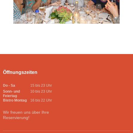
Öffnungszeiten
Do - Sa
15 bis 23 Uhr
Sonn- und
10 bis 23 Uhr
Feiertag
Bistro Montag
16 bis 22 Uhr
Wir freuen uns über Ihre
Reservierung!