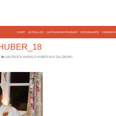
START
AKTUELLES
CAFÉ-BAR-RESTAURANT
SPEISEKARTE
VERANSTA
HUBER_18
GASTKOCH HARALD HUBER AUS SALZBURG