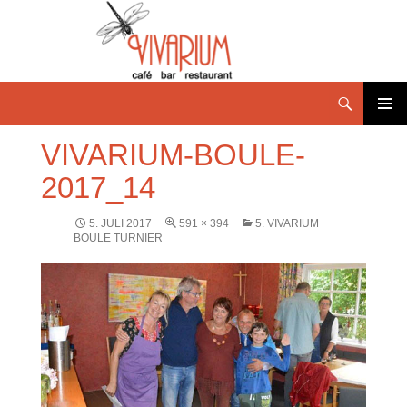
PRIMÄR
VIVARIUM-BOULE-
MENÜ
2017_14
5. JULI 2017
591 × 394
5. VIVARIUM
BOULE TURNIER