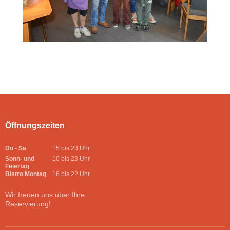
Öffnungszeiten
Do - Sa
15 bis 23 Uhr
Sonn- und
10 bis 23 Uhr
Feiertag
Bistro Montag
16 bis 22 Uhr
Wir freuen uns über Ihre
Reservierung!