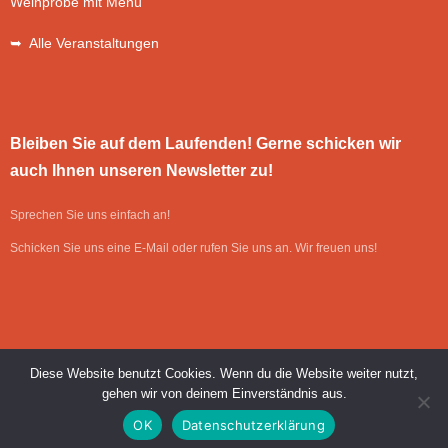
Weinprobe mit Menü
➥ Alle Veranstaltungen
Bleiben Sie auf dem Laufenden! Gerne schicken wir
auch Ihnen unseren Newsletter zu!
Sprechen Sie uns einfach an!
Schicken Sie uns eine E-Mail oder rufen Sie uns an. Wir freuen uns!
Diese Website benutzt Cookies. Wenn du die Website weiter nutzt,
gehen wir von deinem Einverständnis aus.
Umsetzung: SAWS GmbH & Co. KG, Edling
| © Cafe Bar & Restaurant
OK
Datenschutzerklärung
Vivarium 2026 |
Impressum
|
Datenschutz
|
Kontakt