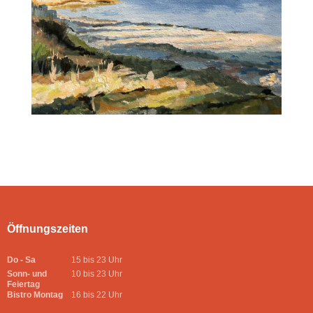
Öffnungszeiten
Do - Sa
15 bis 23 Uhr
Sonn- und
10 bis 23 Uhr
Feiertag
Bistro Montag
16 bis 22 Uhr