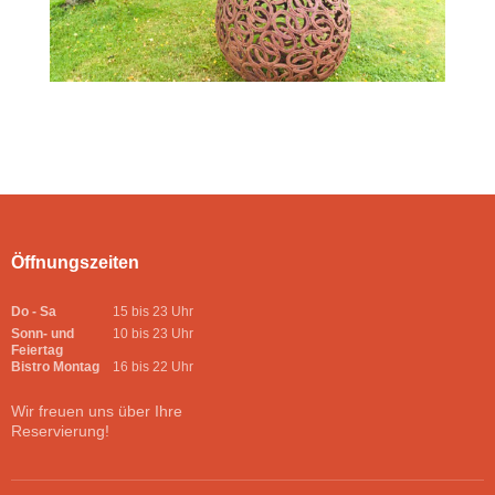
Öffnungszeiten
Do - Sa
15 bis 23 Uhr
Sonn- und
10 bis 23 Uhr
Feiertag
Bistro Montag
16 bis 22 Uhr
Wir freuen uns über Ihre
Reservierung!