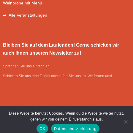
Weinprobe mit Menü
➥ Alle Veranstaltungen
Bleiben Sie auf dem Laufenden! Gerne schicken wir
auch Ihnen unseren Newsletter zu!
Sprechen Sie uns einfach an!
Schicken Sie uns eine E-Mail oder rufen Sie uns an. Wir freuen uns!
Diese Website benutzt Cookies. Wenn du die Website weiter nutzt,
gehen wir von deinem Einverständnis aus.
Umsetzung: SAWS GmbH & Co. KG, Edling
| © Cafe Bar & Restaurant
OK
Datenschutzerklärung
Vivarium 2026 |
Impressum
|
Datenschutz
|
Kontakt