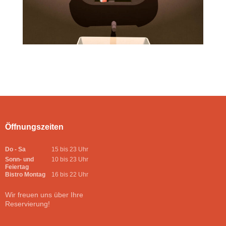
Öffnungszeiten
Do - Sa
15 bis 23 Uhr
Sonn- und
10 bis 23 Uhr
Feiertag
Bistro Montag
16 bis 22 Uhr
Wir freuen uns über Ihre
Reservierung!