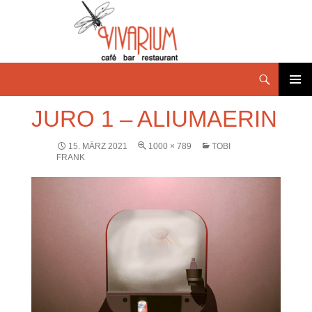
PRIMÄR
JURO 1 – ALIUMAERIN
MENÜ
15. MÄRZ 2021
1000 × 789
TOBI
FRANK