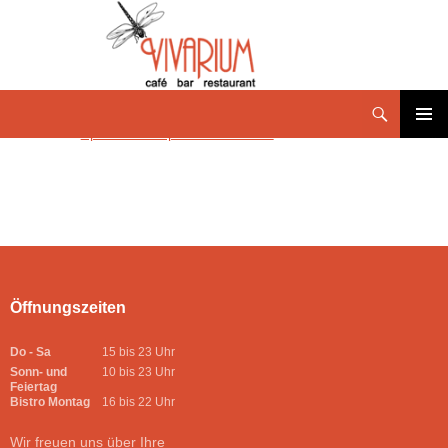
Speisekarte Aptil- Ostern 2026
PRIMÄR
MENÜ
Öffnungszeiten
Do - Sa
15 bis 23 Uhr
Sonn- und
10 bis 23 Uhr
Feiertag
Bistro Montag
16 bis 22 Uhr
Wir freuen uns über Ihre