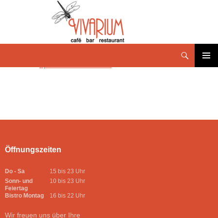
Speisekarte Juli 2-2025
PRIMÄR
MENÜ
Öffnungszeiten
Do - Sa
15 bis 23 Uhr
Sonn- und
10 bis 23 Uhr
Feiertag
Bistro Montag
16 bis 22 Uhr
Wir freuen uns über Ihre