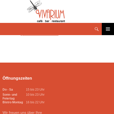
Speisekarte Juli 2-2025
PRIMÄR
MENÜ
Öffnungszeiten
Do - Sa
15 bis 23 Uhr
Sonn- und
10 bis 23 Uhr
Feiertag
Bistro Montag
16 bis 22 Uhr
Wir freuen uns über Ihre