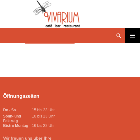
Speisekarte Juni-5. 2024
PRIMÄR
MENÜ
Öffnungszeiten
Do - Sa
15 bis 23 Uhr
Sonn- und
10 bis 23 Uhr
Feiertag
Bistro Montag
16 bis 22 Uhr
Wir freuen uns über Ihre