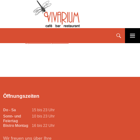
SpeisekarteApril 2019
PRIMÄR
MENÜ
Öffnungszeiten
Do - Sa
15 bis 23 Uhr
Sonn- und
10 bis 23 Uhr
Feiertag
Bistro Montag
16 bis 22 Uhr
Wir freuen uns über Ihre