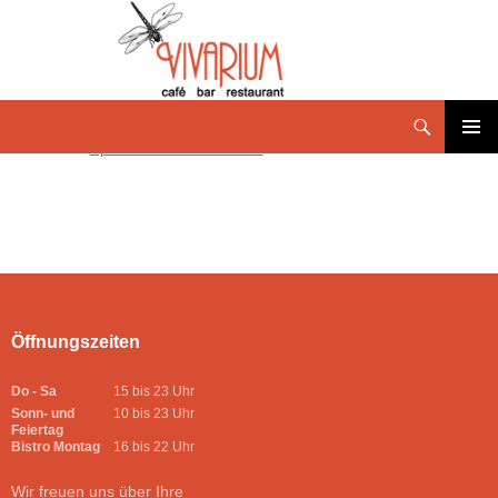
SpeisekarteMärz 3-2024
PRIMÄR
MENÜ
Öffnungszeiten
Do - Sa
15 bis 23 Uhr
Sonn- und
10 bis 23 Uhr
Feiertag
Bistro Montag
16 bis 22 Uhr
Wir freuen uns über Ihre