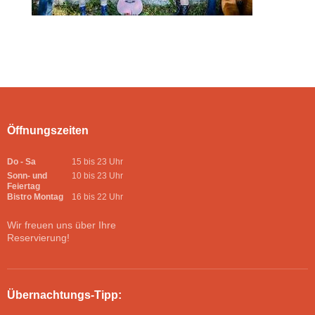
Öffnungszeiten
Do - Sa
15 bis 23 Uhr
Sonn- und
10 bis 23 Uhr
Feiertag
Bistro Montag
16 bis 22 Uhr
Wir freuen uns über Ihre
Reservierung!
Übernachtungs-Tipp: