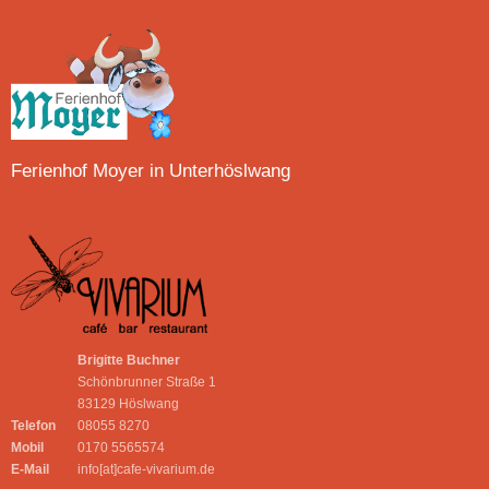
Ferienhof Moyer in Unterhöslwang
Brigitte Buchner
Schönbrunner Straße 1
83129 Höslwang
Telefon
08055 8270
Mobil
0170 5565574
E-Mail
info[at]cafe-vivarium.de