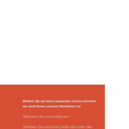
Bleiben Sie auf dem Laufenden! Gerne schicken
wir auch Ihnen unseren Newsletter zu!
Sprechen Sie uns einfach an!
Schicken Sie uns eine E-Mail oder rufen Sie