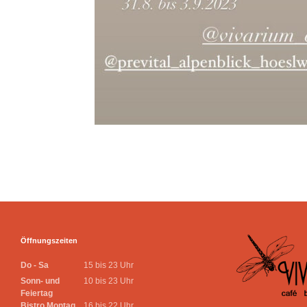
Öffnungszeiten
Do - Sa
15 bis 23 Uhr
Sonn- und
10 bis 23 Uhr
Feiertag
Bistro Montag
16 bis 22 Uhr