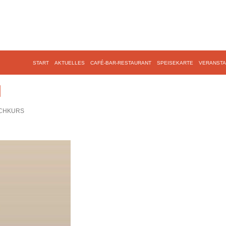
START
AKTUELLES
CAFÉ-BAR-RESTAURANT
SPEISEKARTE
VERANSTA
M
CHKURS