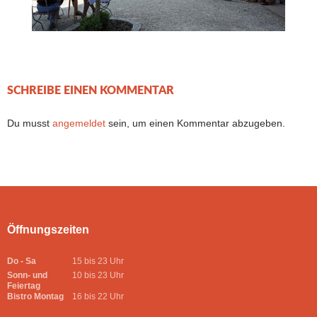
SCHREIBE EINEN KOMMENTAR
Du musst
angemeldet
sein, um einen Kommentar abzugeben.
Öffnungszeiten
Do - Sa
15 bis 23 Uhr
Sonn- und
10 bis 23 Uhr
Feiertag
Bistro Montag
16 bis 22 Uhr