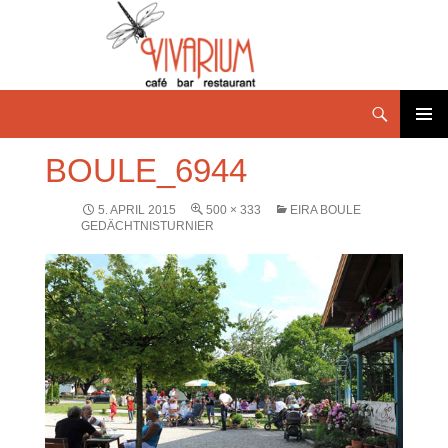
PRIMÄR
BOULE_6944
MENÜ
5. APRIL 2015
500 × 333
EIRA BOULE
GEDÄCHTNISTURNIER