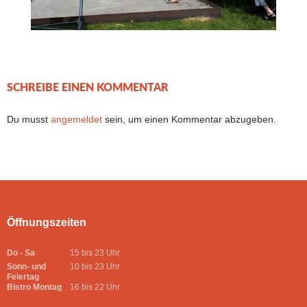
SCHREIBE EINEN KOMMENTAR
Du musst
angemeldet
sein, um einen Kommentar abzugeben.
Öffnungszeiten
Do - Sa
15 bis 23 Uhr
Sonn- und
10 bis 23 Uhr
Feiertag
Bistro Montag
16 bis 22 Uhr