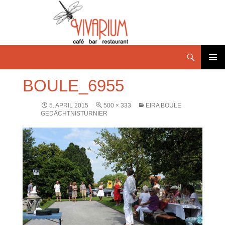
PRIMÄR
BOULE_6955
MENÜ
5. APRIL 2015
500 × 333
EIRA BOULE
GEDÄCHTNISTURNIER