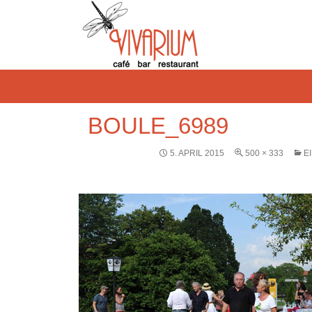
BOULE_6989
5. APRIL 2015
500 × 333
E