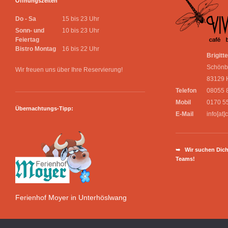
Öffnungszeiten
Do - Sa
15 bis 23 Uhr
Sonn- und
10 bis 23 Uhr
Feiertag
Bistro Montag
16 bis 22 Uhr
Brigitt
Schönb
Wir freuen uns über Ihre Reservierung!
83129 
Telefon
08055 
Mobil
0170 5
Übernachtungs-Tipp:
E-Mail
info[at]
➥ Wir suchen Dich
Teams!
Ferienhof Moyer in Unterhöslwang