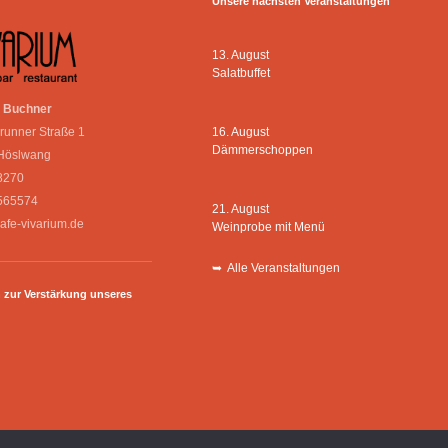
Unsere nächsten Veranstaltungen
13. August
Salatbuffet
e Buchner
16. August
runner Straße 1
Dämmerschoppen
Höslwang
8270
565574
21. August
cafe-vivarium.de
Weinprobe mit Menü
➥ Alle Veranstaltungen
 zur Verstärkung unseres