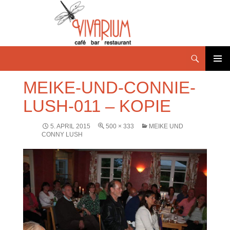
PRIMÄR
MEIKE-UND-CONNIE-
MENÜ
LUSH-011 – KOPIE
5. APRIL 2015
500 × 333
MEIKE UND
CONNY LUSH