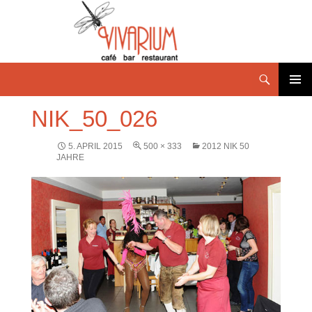
PRIMÄR
NIK_50_026
MENÜ
5. APRIL 2015
500 × 333
2012 NIK 50
JAHRE