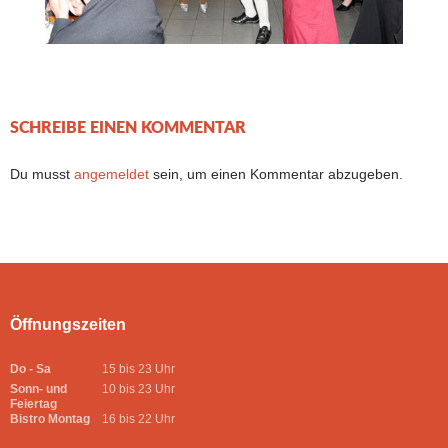
SCHREIBE EINEN KOMMENTAR
Du musst
angemeldet
sein, um einen Kommentar abzugeben.
Öffnungszeiten
Do - Sa
15 bis 23 Uhr
Sonn- und
10 bis 23 Uhr
Feiertag
Bistro Montag
16 bis 22 Uhr