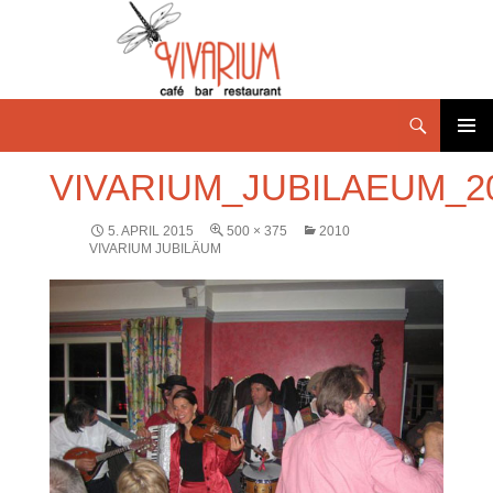
PRIMÄR
VIVARIUM_JUBILAEUM_2
MENÜ
5. APRIL 2015
500 × 375
2010
VIVARIUM JUBILÄUM