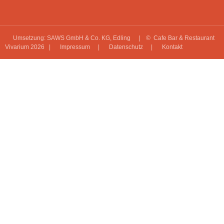
Umsetzung: SAWS GmbH & Co. KG, Edling
| © Cafe Bar & Restaurant
Vivarium 2026 |
Impressum
|
Datenschutz
|
Kontakt