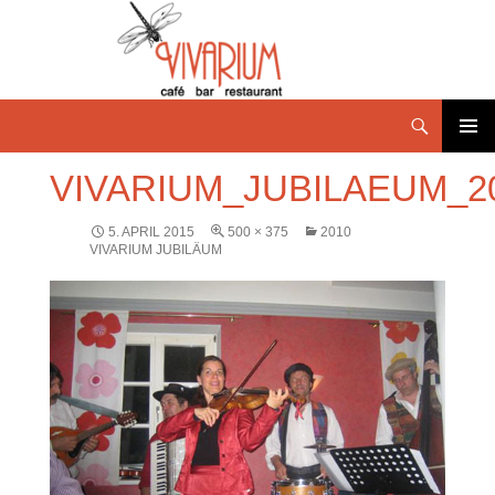
PRIMÄR
VIVARIUM_JUBILAEUM_2
MENÜ
5. APRIL 2015
500 × 375
2010
VIVARIUM JUBILÄUM