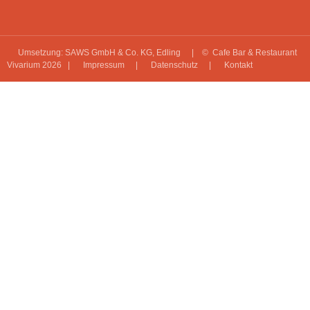
Umsetzung: SAWS GmbH & Co. KG, Edling
| © Cafe Bar & Restaurant
Vivarium 2026 |
Impressum
|
Datenschutz
|
Kontakt