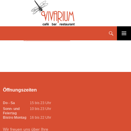
Speisekarte Januar 2020
PRIMÄR
MENÜ
Öffnungszeiten
Do - Sa
15 bis 23 Uhr
Sonn- und
10 bis 23 Uhr
Feiertag
Bistro Montag
16 bis 22 Uhr
Wir freuen uns über Ihre