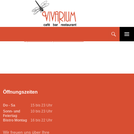
Speisekarte September-2-2025
PRIMÄR
MENÜ
Öffnungszeiten
Do - Sa
15 bis 23 Uhr
Sonn- und
10 bis 23 Uhr
Feiertag
Bistro Montag
16 bis 22 Uhr
Wir freuen uns über Ihre